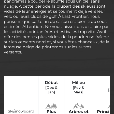
panoramas à couper le souffle sous un ciel sans
nuage. A cette période, la plupart des skieurs sont
vidés de leur énergie et se tournent déjà vers leur
vélo ou leurs clubs de golf. À Last Frontier, nous
pensons que cette fin de saison est bien trop sous-
estimée. Attention : Ne vous laissez pas distraire par
les activités printanières et estivales trop vite. Avril
offre des pentes plus raides, de la poudreuse fraîche
sur les versants nord et, si vous êtes chanceux, de la
fameuse neige de printemps sur les autres
versants.
Début
Milieu
F
[Dec &
[Fev &
[Av
Jan]
Mars]
Ski/snowboard
Plus
Arbres et
Princip