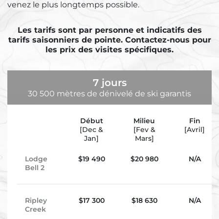
venez le plus longtemps possible.
Les tarifs sont par personne et indicatifs des
tarifs saisonniers de pointe. Contactez-nous pour
les prix des visites spécifiques.
7 jours
30 500 mètres de dénivelé de ski garantis
Début
Milieu
Fin
[Dec &
[Fev &
[Avril]
Jan]
Mars]
Lodge
$
19 490
$20 980
N/A
Bell 2
Ripley
$
17 300
$
18 630
N/A
Creek