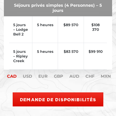
Séjours privés simples (4 Personnes) – 5
jours
5 jours
5 heures
$
89 570
$108
– Lodge
370
Bell 2
5 jours
5 heures
$83 570
$
99 910
– Ripley
Creek
CAD
USD
EUR
GBP
AUD
CHF
MXN
DEMANDE DE DISPONIBILITÉS