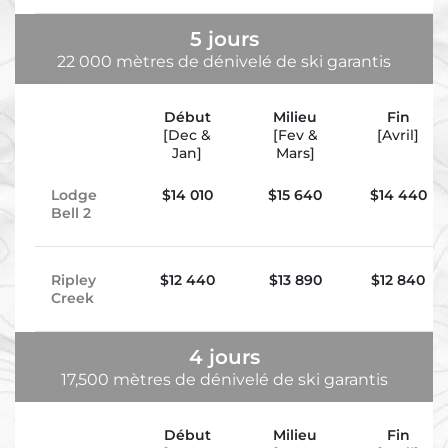
5 jours
22 000 mètres de dénivelé de ski garantis
Début
Milieu
Fin
[Dec &
[Fev &
[Avril]
Jan]
Mars]
Lodge
$
14 010
$
15 640
$
14 440
Bell 2
Ripley
$
12 440
$
13 890
$
12 840
Creek
4 jours
17,500 mètres de dénivelé de ski garantis
Début
Milieu
Fin