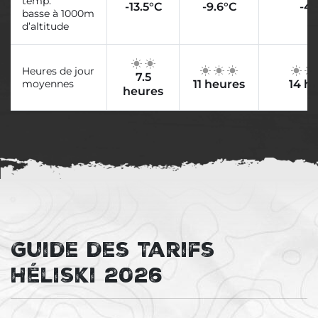
temp.
-13.5°C
-9.6°C
-4.
basse à 1000m
d’altitude
Heures de jour
7.5
moyennes
11 heures
14 h
heures
Guide des Tarifs
Héliski 2026