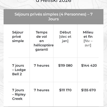
d’Héliski 2026
Séjours privés simples (4 Personnes) – 7
Jours
Séjour
Temps
Début
Milieu
privé
de vol
[dec et
et fin
simple
en
jan]
[
fév –
hélicoptère
avr
]
garanti
7 jours
7 heures
$
119 080
$
144 420
– Lodge
Bell 2
7 jours
7 heures
$111 170
$
135 670
– Ripley
Creek