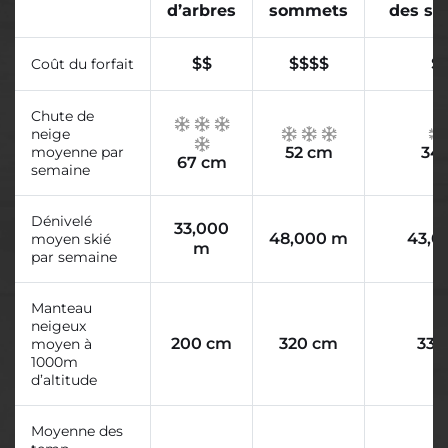
d’arbres
sommets
des s
$$
$$$$
$
Coût du forfait
Chute de
neige
moyenne par
52 cm
34
67 cm
semaine
Dénivelé
33,000
48,000 m
43,0
moyen skié
m
par semaine
Manteau
neigeux
200 cm
320 cm
330
moyen à
1000m
d’altitude
Moyenne des