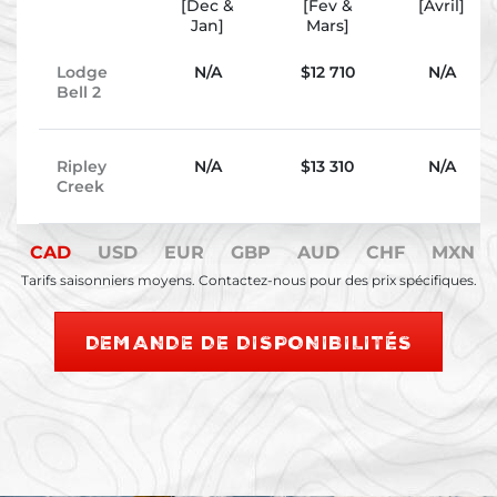
[Dec &
[Fev &
[Avril]
Jan]
Mars]
Lodge
N/A
$
12 710
N/A
Bell 2
Ripley
N/A
$
13 310
N/A
Creek
CAD
USD
EUR
GBP
AUD
CHF
MXN
Tarifs saisonniers moyens. Contactez-nous pour des prix spécifiques.
DEMANDE DE DISPONIBILITÉS