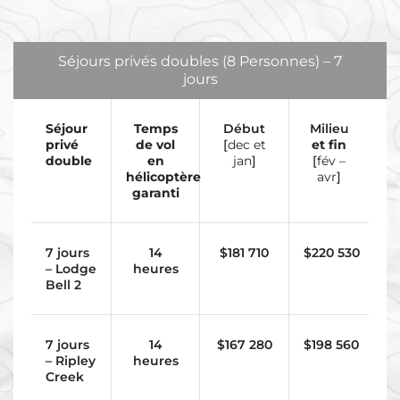
Séjours privés doubles (8 Personnes) – 7
jours
Séjour
Temps
Début
Milieu
privé
de vol
[
dec et
et fin
double
en
jan
]
[
fév –
hélicoptère
avr
]
garanti
7 jours
14
$
181 710
$
220 530
– Lodge
heures
Bell 2
7 jours
14
$
167 280
$
198 560
– Ripley
heures
Creek