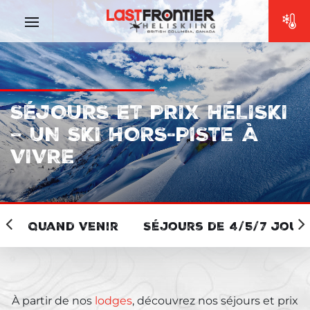
SÉJOURS ET PRIX HÉLISKI
– UN SKI HORS-PISTE À
VIVRE
Quand Venir
Séjours de 4/5/7 Jour
À partir de nos
lodges
, découvrez nos
séjours et prix