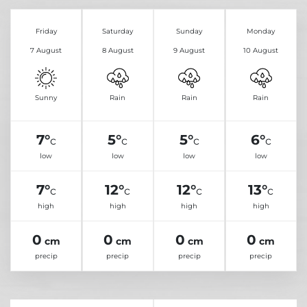
Friday
Saturday
Sunday
Monday
7 August
8 August
9 August
10 August
Sunny
Rain
Rain
Rain
7°
5°
5°
6°
c
c
c
c
low
low
low
low
7°
12°
12°
13°
c
c
c
c
high
high
high
high
0
0
0
0
cm
cm
cm
cm
precip
precip
precip
precip