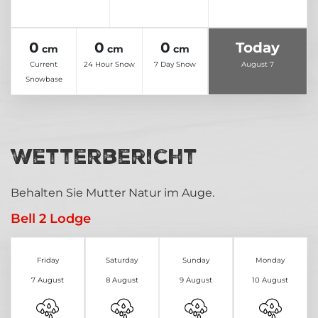
0
0
0
Today
cm
cm
cm
Current
24 Hour Snow
7 Day Snow
August 7
Snowbase
Wetterbericht
Behalten Sie Mutter Natur im Auge.
Bell 2 Lodge
Friday
Saturday
Sunday
Monday
7 August
8 August
9 August
10 August