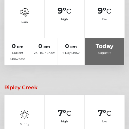
c
c
9°
9°
high
low
Rain
0
0
0
Today
cm
cm
cm
Current
24 Hour Snow
7 Day Snow
August 7
Snowbase
Ripley Creek
c
c
7°
7°
high
low
Sunny