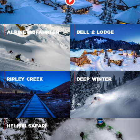
Alpine Abfahrten
Bell 2 Lodge
Ripley Creek
Deep Winter
Heliski Safari