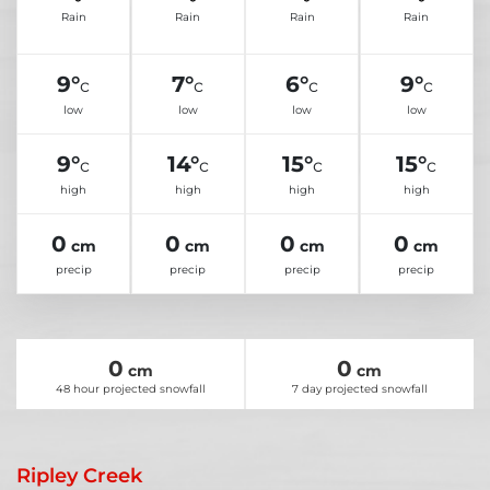
Rain
Rain
Rain
Rain
9°
7°
6°
9°
c
c
c
c
low
low
low
low
9°
14°
15°
15°
c
c
c
c
high
high
high
high
0
0
0
0
cm
cm
cm
cm
precip
precip
precip
precip
0
0
cm
cm
48 hour projected snowfall
7 day projected snowfall
Ripley Creek